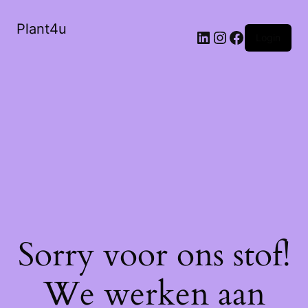
Plant4u
LinkedIn
Instagram
Facebook
Login
Sorry voor ons stof!
We werken aan